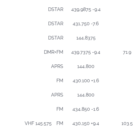
DSTAR
439,9875 -9.4
DSTAR
431,750 -7.6
DSTAR
144,8375
DMR+FM
439.7375 -9.4
71.9
APRS
144,800
FM
430.100 +1.6
APRS
144,800
FM
434,850 -1.6
VHF 145.575 FM
430,150 +9.4
103.5