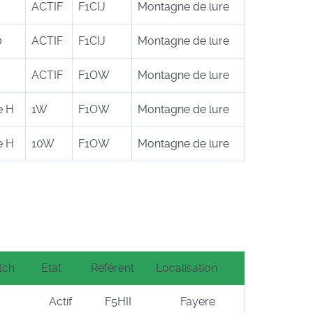
ACTIF
F1CIJ
Montagne de lure
0
ACTIF
F1CIJ
Montagne de lure
ACTIF
F1OW
Montagne de lure
e H
1W
F1OW
Montagne de lure
e H
10W
F1OW
Montagne de lure
tch
Etat
Référent
Localisation
Actif
F5HII
Fayere