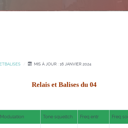
ETBALISES
MIS À JOUR : 16 JANVIER 2024
Relais et Balises du 04
Modulation
Tone squeltch
Freq entr
Freq so