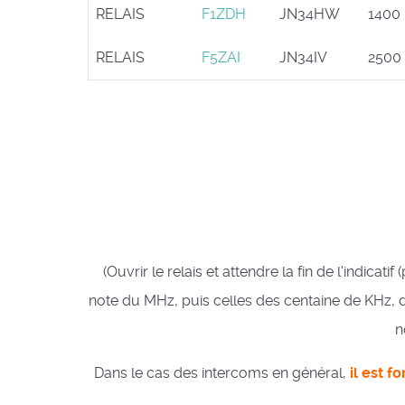
RELAIS
F1ZDH
JN34HW
1400
RELAIS
F5ZAI
JN34IV
2500
(Ouvrir le relais et attendre la fin de l'indic
note du MHz, puis celles des centaine de KHz, diz
n
Dans le cas des intercoms en général,
il est f