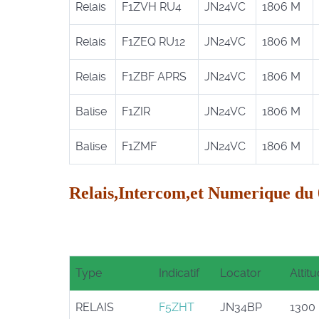
Relais
F1ZVH RU4
JN24VC
1806 M
Relais
F1ZEQ RU12
JN24VC
1806 M
Relais
F1ZBF APRS
JN24VC
1806 M
Balise
F1ZIR
JN24VC
1806 M
Balise
F1ZMF
JN24VC
1806 M
Relais,Intercom,et Numerique du
Département 05
Type
Indicatif
Locator
Altit
RELAIS
F5ZHT
JN34BP
1300