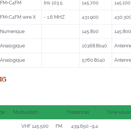
FM+C4FM
tns 103.5
145.700
145.100
FM+C4FM wire X
- 1.6 MHZ
431.900
430.30
Numerique
145.800
145.800
Analogique
10368.8040
Antenn
Analogique
5760.8040
Antenn
 05
ude
Modulation
Freqences
Tone squel
VHF 145.500 FM
439,650 -9.4