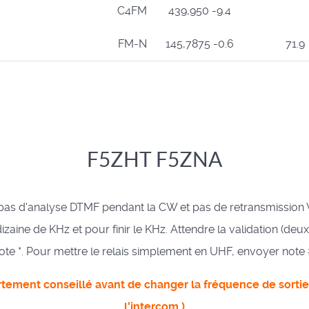
C4FM
439,950 -9.4
FM-N
145,7875 -0.6
71.9
F5ZHT F5ZNA
atif (pas d'analyse DTMF pendant la CW et pas de retransmissio
aine de KHz et pour finir le KHz. Attendre la validation (deux 
ote *. Pour mettre le relais simplement en UHF, envoyer note 
ortement conseillé avant de changer la fréquence de sortie V
l'intercom )