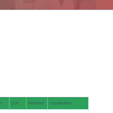
rt
Etat
Référent
Localisation